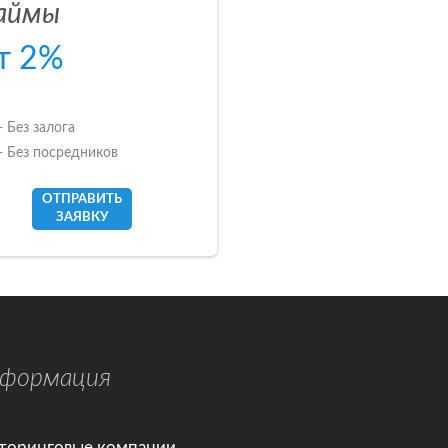
аймы
т 2%
- Без залога
- Без посредников
ОТПРАВИТЬ
ЗАЯВКУ
формация
торинговые компании