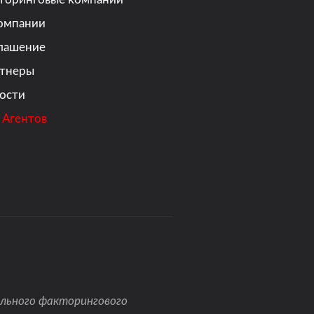
омпании
лашение
тнеры
ости
 Агентов
ального факторингового