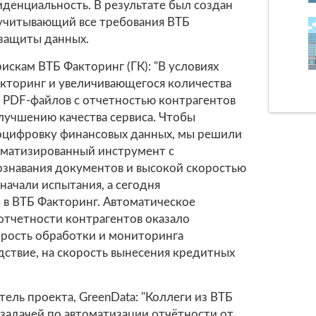
иденциальность. В результате был создан
учитывающий все требования ВТБ
 защиты данных.
искам ВТБ Факторинг (ГК): "В условиях
акторинг и увеличивающегося количества
 PDF-файлов с отчетностью контрагентов
улучшению качества сервиса. Чтобы
оцифровку финансовых данных, мы решили
оматизированный инструмент с
знавания документов и высокой скоростью
начали испытания, а сегодня
 в ВТБ Факторинг. Автоматическое
отчетности контрагентов оказало
рость обработки и мониторинга
едствие, на скорость вынесения кредитных
ель проекта, GreenData: "Коллеги из ВТБ
 задачей по автоматизации отчётности от