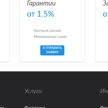
Гарантии
З
от 1.5%
о
- Контроль рисков
- Минимальные сроки
ОТПРАВИТЬ
ЗАЯВКУ
Услуги
Ин
ое
Факторинг
Фак